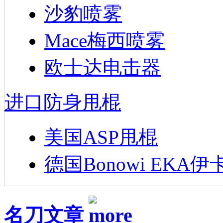
沙豹喷雾
Mace梅西喷雾
欧士达电击器
进口防身甩棍
美国ASP甩棍
德国Bonowi EKA伊
名刀文章