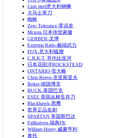
Lion steel意大利钢狮
大马士革刀
蜘蛛
Zero Tolerance-零误差
Mcusta 日本传世家徽
GERBER-戈博
Extrema Ratio-极端武力
FOX-意大利狐狸
C.R.K.T. 哥伦比亚河
日本花田洋ROCKSTEAD
ONTARIO-安大略
Chris Reeve-克里斯里夫
Boker-德国博克
BUCK-美国巴克
ESEE 美国丛林生存刀
Blackhawk-黑鹰
世界正品名刺
SPARTAN 美国斯巴达
Fallkniven-瑞典FK
William Henry-威廉亨利
奥托