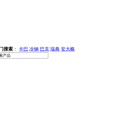
门搜索
：
卡巴
冷钢
巴克
瑞典
安大略