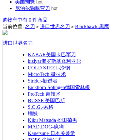
美国蜘蛛
hot
尼泊尔狗腿弯刀
hot
购物车中有 0 件商品
当前位置:
名刀
进口世界名刀
Blackhawk-黑鹰
>
>
进口世界名刀
KABAR美国卡巴军刀
kizlyar俄罗斯基兹利亚尔
COLD STEEL-冷钢
MicroTech-微技术
Strider-挺进者
Eickhorn-Solingen德国索林根
ProTech 超技术
BUSSE 美国巴斯
S.O.G.-索格
蝴蝶
Kiku Matsuda 松田菊男
MAD.DOG-疯狗
Kanetsune-日本关兼常
TOPS-尖端战术