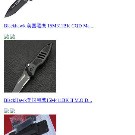
Blackhawk 美国黑鹰 15M311BK CQD Ma...
BlackHawk美国黑鹰15M411BK II M.O.D...