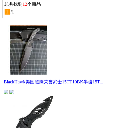
总共找到
12
个商品
1
/
1
BlackHawk美国黑鹰荣誉武士15TT10BK半齿15T...