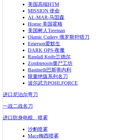
美国高端HTM
MISSION 使命
AL-MAR-马囯森
Hogue 美国霍格
美国树人Treeman
Olamic Cutlery 俄罗斯狩猎刀
Emerson爱默生
DARK OPS-夜魔
Randall Knife兰德尔
Zombietools僵尸工坊
Bastinelli巴斯蒂内利
限量绝版系列名刀
波尔武力POHLFORCE
进口尼泊尔弯刀
一战二战名刀
进口防身电棍、喷雾
沙豹喷雾
Mace梅西喷雾