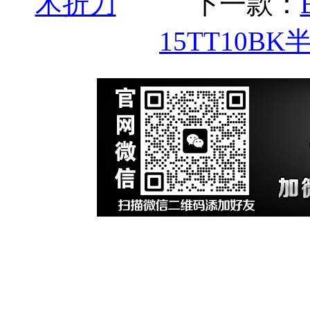
术折刀
下一款：
15TT10BK