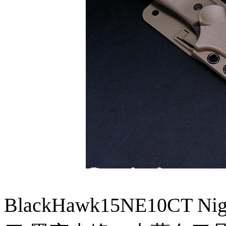
BlackHawk15NE10CT Nig