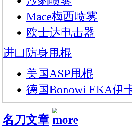
沙豹喷雾
Mace梅西喷雾
欧士达电击器
进口防身甩棍
美国ASP甩棍
德国Bonowi EKA伊
名刀文章