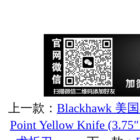
上一款：
Blackhawk 美国黑
Point Yellow Knife (3