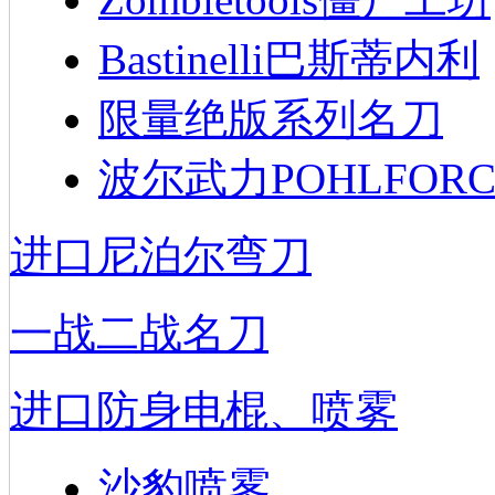
Bastinelli巴斯蒂内利
限量绝版系列名刀
波尔武力POHLFORC
进口尼泊尔弯刀
一战二战名刀
进口防身电棍、喷雾
沙豹喷雾