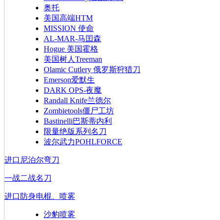
奥托
美国高端HTM
MISSION 使命
AL-MAR-马囯森
Hogue 美国霍格
美国树人Treeman
Olamic Cutlery 俄罗斯狩猎刀
Emerson爱默生
DARK OPS-夜魔
Randall Knife兰德尔
Zombietools僵尸工坊
Bastinelli巴斯蒂内利
限量绝版系列名刀
波尔武力POHLFORCE
进口尼泊尔弯刀
一战二战名刀
进口防身电棍、喷雾
沙豹喷雾