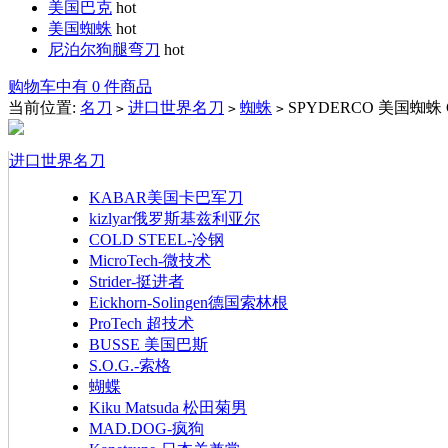
美国巴克
hot
美国蜘蛛
hot
尼泊尔狗腿弯刀
hot
购物车中有 0 件商品
当前位置:
名刀
进口世界名刀
蜘蛛
SPYDERCO 美国蜘蛛 C
>
>
>
进口世界名刀
KABAR美国卡巴军刀
kizlyar俄罗斯基兹利亚尔
COLD STEEL-冷钢
MicroTech-微技术
Strider-挺进者
Eickhorn-Solingen德国索林根
ProTech 超技术
BUSSE 美国巴斯
S.O.G.-索格
蝴蝶
Kiku Matsuda 松田菊男
MAD.DOG-疯狗