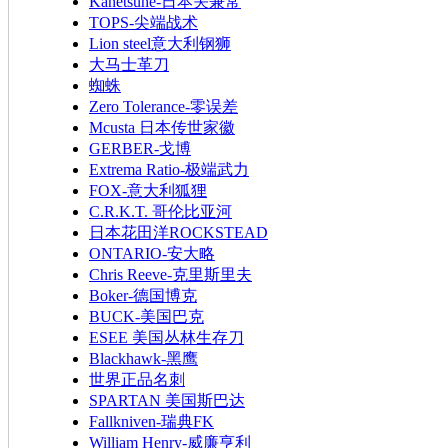
Kanetsune-日本关兼常
TOPS-尖端战术
Lion steel意大利钢狮
大马士革刀
蜘蛛
Zero Tolerance-零误差
Mcusta 日本传世家徽
GERBER-戈博
Extrema Ratio-极端武力
FOX-意大利狐狸
C.R.K.T. 哥伦比亚河
日本花田洋ROCKSTEAD
ONTARIO-安大略
Chris Reeve-克里斯里夫
Boker-德国博克
BUCK-美国巴克
ESEE 美国丛林生存刀
Blackhawk-黑鹰
世界正品名刺
SPARTAN 美国斯巴达
Fallkniven-瑞典FK
William Henry-威廉亨利