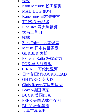
蝴蝶
Kiku Matsuda 松田菊男
MAD.DOG-疯狗
Kanetsune-日本关兼常
TOPS-尖端战术
Lion steel意大利钢狮
大马士革刀
蜘蛛
Zero Tolerance-零误差
Mcusta 日本传世家徽
GERBER-戈博
Extrema Ratio-极端武力
FOX-意大利狐狸
C.R.K.T. 哥伦比亚河
日本花田洋ROCKSTEAD
ONTARIO-安大略
Chris Reeve-克里斯里夫
Boker-德国博克
BUCK-美国巴克
ESEE 美国丛林生存刀
Blackhawk-黑鹰
世界正品名刺