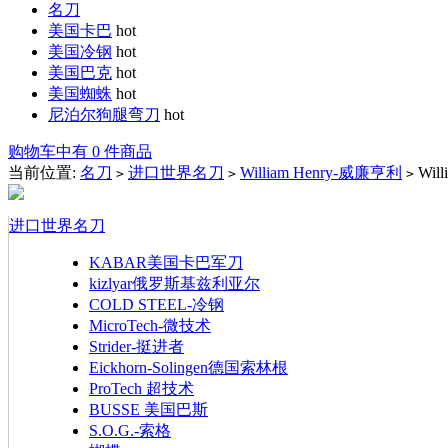
名刀
美国卡巴
hot
美国冷钢
hot
美国巴克
hot
美国蜘蛛
hot
尼泊尔狗腿弯刀
hot
购物车中有 0 件商品
当前位置:
名刀
进口世界名刀
William Henry-威廉亨利
Wi
>
>
>
进口世界名刀
KABAR美国卡巴军刀
kizlyar俄罗斯基兹利亚尔
COLD STEEL-冷钢
MicroTech-微技术
Strider-挺进者
Eickhorn-Solingen德国索林根
ProTech 超技术
BUSSE 美国巴斯
S.O.G.-索格