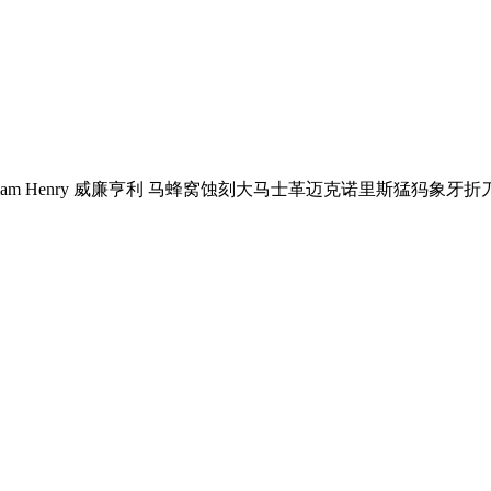
lliam Henry 威廉亨利 马蜂窝蚀刻大马士革迈克诺里斯猛犸象牙折