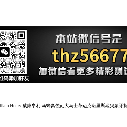
illiam Henry 威廉亨利 马蜂窝蚀刻大马士革迈克诺里斯猛犸象牙