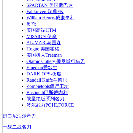
SPARTAN 美国斯巴达
Fallkniven-瑞典FK
William Henry-威廉亨利
奥托
美国高端HTM
MISSION 使命
AL-MAR-马囯森
Hogue 美国霍格
美国树人Treeman
Olamic Cutlery 俄罗斯狩猎刀
Emerson爱默生
DARK OPS-夜魔
Randall Knife兰德尔
Zombietools僵尸工坊
Bastinelli巴斯蒂内利
限量绝版系列名刀
波尔武力POHLFORCE
进口尼泊尔弯刀
一战二战名刀