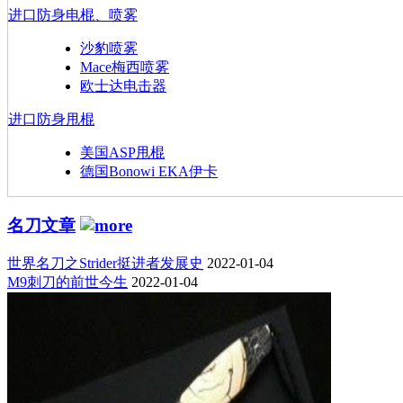
进口防身电棍、喷雾
沙豹喷雾
Mace梅西喷雾
欧士达电击器
进口防身甩棍
美国ASP甩棍
德国Bonowi EKA伊卡
名刀文章
世界名刀之Strider挺进者发展史
2022-01-04
M9刺刀的前世今生
2022-01-04