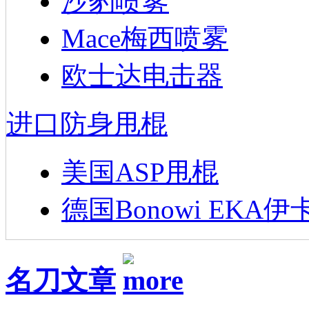
沙豹喷雾
Mace梅西喷雾
欧士达电击器
进口防身甩棍
美国ASP甩棍
德国Bonowi EKA伊
名刀文章