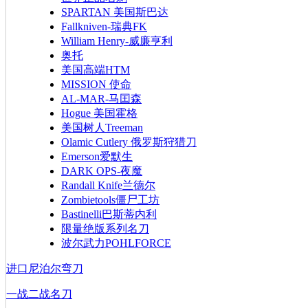
SPARTAN 美国斯巴达
Fallkniven-瑞典FK
William Henry-威廉亨利
奥托
美国高端HTM
MISSION 使命
AL-MAR-马囯森
Hogue 美国霍格
美国树人Treeman
Olamic Cutlery 俄罗斯狩猎刀
Emerson爱默生
DARK OPS-夜魔
Randall Knife兰德尔
Zombietools僵尸工坊
Bastinelli巴斯蒂内利
限量绝版系列名刀
波尔武力POHLFORCE
进口尼泊尔弯刀
一战二战名刀