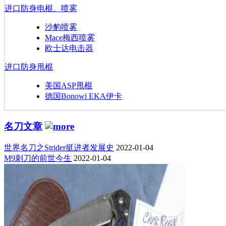
进口防身电棍、喷雾
沙豹喷雾
Mace梅西喷雾
欧士达电击器
进口防身甩棍
美国ASP甩棍
德国Bonowi EKA伊卡
名刀文章
世界名刀之Strider挺进者发展史
2022-01-04
M9刺刀的前世今生
2022-01-04