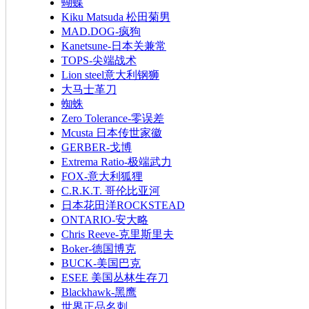
蝴蝶
Kiku Matsuda 松田菊男
MAD.DOG-疯狗
Kanetsune-日本关兼常
TOPS-尖端战术
Lion steel意大利钢狮
大马士革刀
蜘蛛
Zero Tolerance-零误差
Mcusta 日本传世家徽
GERBER-戈博
Extrema Ratio-极端武力
FOX-意大利狐狸
C.R.K.T. 哥伦比亚河
日本花田洋ROCKSTEAD
ONTARIO-安大略
Chris Reeve-克里斯里夫
Boker-德国博克
BUCK-美国巴克
ESEE 美国丛林生存刀
Blackhawk-黑鹰
世界正品名刺