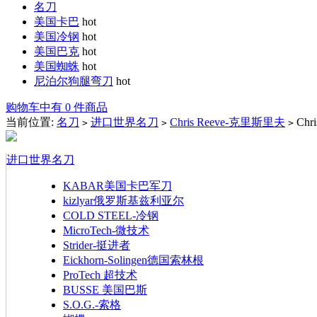
名刀
美国卡巴
hot
美国冷钢
hot
美国巴克
hot
美国蜘蛛
hot
尼泊尔狗腿弯刀
hot
购物车中有 0 件商品
当前位置:
名刀
进口世界名刀
Chris Reeve-克里斯里夫
Chr
>
>
>
进口世界名刀
KABAR美国卡巴军刀
kizlyar俄罗斯基兹利亚尔
COLD STEEL-冷钢
MicroTech-微技术
Strider-挺进者
Eickhorn-Solingen德国索林根
ProTech 超技术
BUSSE 美国巴斯
S.O.G.-索格