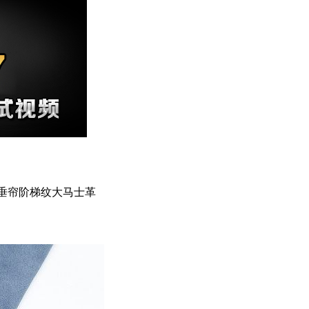
P-LAD 垂帘阶梯纹大马士革