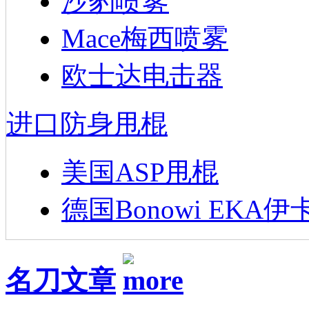
沙豹喷雾
Mace梅西喷雾
欧士达电击器
进口防身甩棍
美国ASP甩棍
德国Bonowi EKA伊
名刀文章