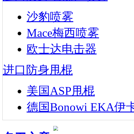
沙豹喷雾
Mace梅西喷雾
欧士达电击器
进口防身甩棍
美国ASP甩棍
德国Bonowi EKA伊