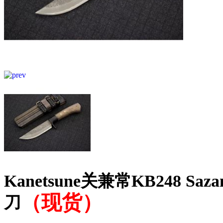
Kanetsune关兼常KB248 S
（现货）
刀