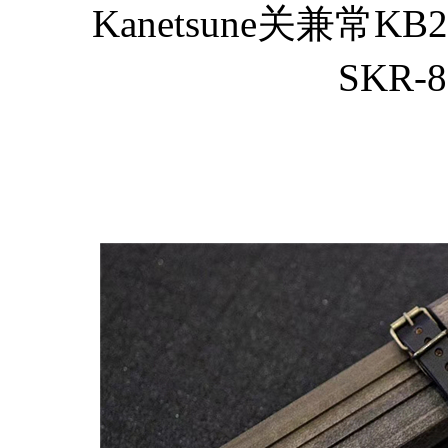
Kanetsune关兼常KB
SKR