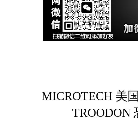
MICROTECH 美国
TROODO