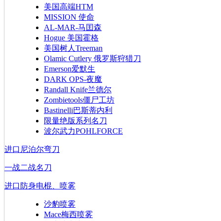
美国高端HTM
MISSION 使命
AL-MAR-马囯森
Hogue 美国霍格
美国树人Treeman
Olamic Cutlery 俄罗斯狩猎刀
Emerson爱默生
DARK OPS-夜魔
Randall Knife兰德尔
Zombietools僵尸工坊
Bastinelli巴斯蒂内利
限量绝版系列名刀
波尔武力POHLFORCE
进口尼泊尔弯刀
一战二战名刀
进口防身电棍、喷雾
沙豹喷雾
Mace梅西喷雾