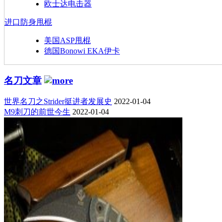
欧士达电击器
进口防身甩棍
美国ASP甩棍
德国Bonowi EKA伊卡
名刀文章
世界名刀之Strider挺进者发展史
2022-01-04
M9刺刀的前世今生
2022-01-04