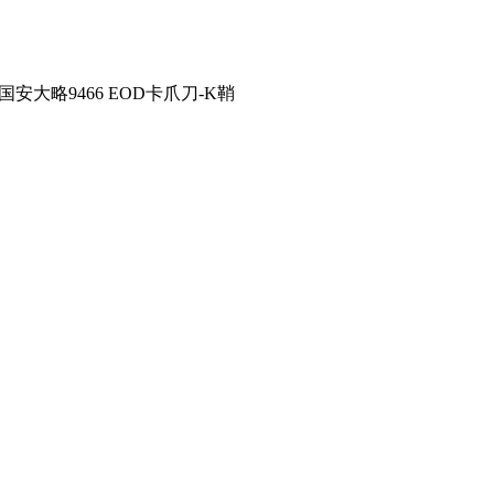
o美国安大略9466 EOD卡爪刀-K鞘