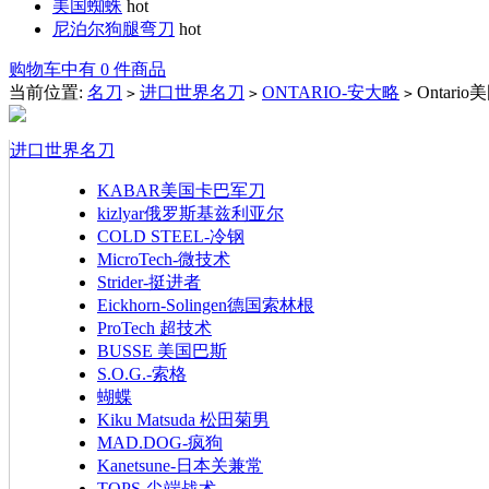
美国蜘蛛
hot
尼泊尔狗腿弯刀
hot
购物车中有 0 件商品
当前位置:
名刀
进口世界名刀
ONTARIO-安大略
Ontari
>
>
>
进口世界名刀
KABAR美国卡巴军刀
kizlyar俄罗斯基兹利亚尔
COLD STEEL-冷钢
MicroTech-微技术
Strider-挺进者
Eickhorn-Solingen德国索林根
ProTech 超技术
BUSSE 美国巴斯
S.O.G.-索格
蝴蝶
Kiku Matsuda 松田菊男
MAD.DOG-疯狗
Kanetsune-日本关兼常
TOPS-尖端战术