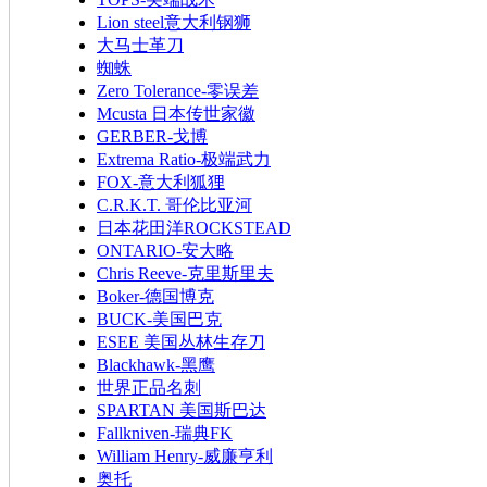
Lion steel意大利钢狮
大马士革刀
蜘蛛
Zero Tolerance-零误差
Mcusta 日本传世家徽
GERBER-戈博
Extrema Ratio-极端武力
FOX-意大利狐狸
C.R.K.T. 哥伦比亚河
日本花田洋ROCKSTEAD
ONTARIO-安大略
Chris Reeve-克里斯里夫
Boker-德国博克
BUCK-美国巴克
ESEE 美国丛林生存刀
Blackhawk-黑鹰
世界正品名刺
SPARTAN 美国斯巴达
Fallkniven-瑞典FK
William Henry-威廉亨利
奥托