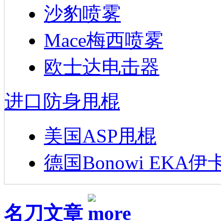
沙豹喷雾
Mace梅西喷雾
欧士达电击器
进口防身甩棍
美国ASP甩棍
德国Bonowi EKA伊
名刀文章