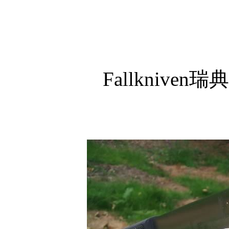
Fallkniven