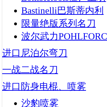
Bastinelli巴斯蒂内利
限量绝版系列名刀
波尔武力POHLFORC
进口尼泊尔弯刀
一战二战名刀
进口防身电棍、喷雾
沙豹喷雾