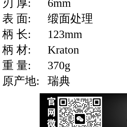
刃 厚:
6mm
表 面:
缎面处理
柄 长:
123mm
柄 材:
Kraton
重 量:
370g
原产地:
瑞典