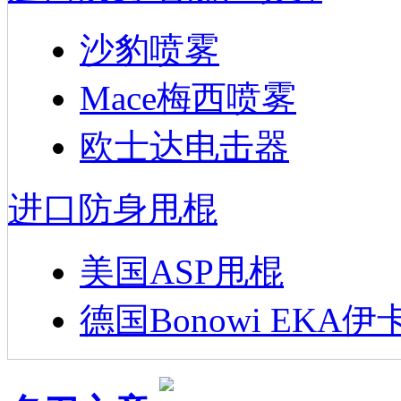
沙豹喷雾
Mace梅西喷雾
欧士达电击器
进口防身甩棍
美国ASP甩棍
德国Bonowi EKA伊