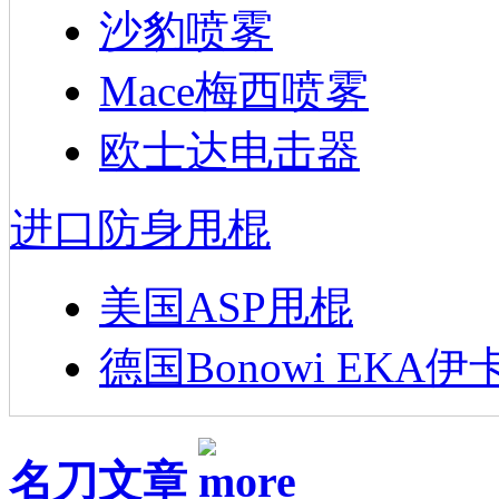
沙豹喷雾
Mace梅西喷雾
欧士达电击器
进口防身甩棍
美国ASP甩棍
德国Bonowi EKA伊
名刀文章