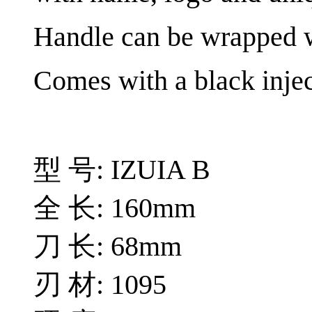
Handle can be wrapped w
Comes with a black inje
型 号: IZUIA B
全 长: 160mm
刀 长: 68mm
刃 材: 1095