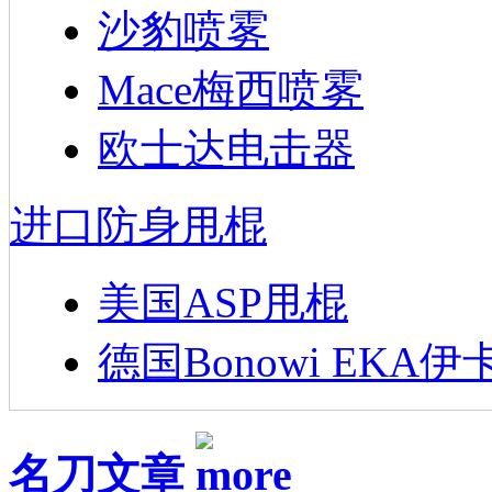
沙豹喷雾
Mace梅西喷雾
欧士达电击器
进口防身甩棍
美国ASP甩棍
德国Bonowi EKA伊
名刀文章