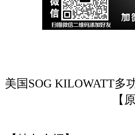
美国SOG KILOWAT
【