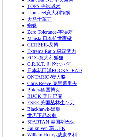
TOPS-尖端战术
Lion steel意大利钢狮
大马士革刀
蜘蛛
Zero Tolerance-零误差
Mcusta 日本传世家徽
GERBER-戈博
Extrema Ratio-极端武力
FOX-意大利狐狸
C.R.K.T. 哥伦比亚河
日本花田洋ROCKSTEAD
ONTARIO-安大略
Chris Reeve-克里斯里夫
Boker-德国博克
BUCK-美国巴克
ESEE 美国丛林生存刀
Blackhawk-黑鹰
世界正品名刺
SPARTAN 美国斯巴达
Fallkniven-瑞典FK
William Henry-威廉亨利