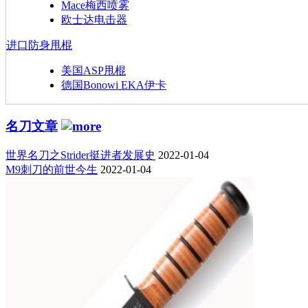
Mace梅西喷雾
欧士达电击器
进口防身甩棍
美国ASP甩棍
德国Bonowi EKA伊卡
名刀文章
世界名刀之Strider挺进者发展史
2022-01-04
M9刺刀的前世今生
2022-01-04