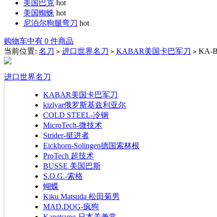
美国巴克
hot
美国蜘蛛
hot
尼泊尔狗腿弯刀
hot
购物车中有 0 件商品
当前位置:
名刀
进口世界名刀
KABAR美国卡巴军刀
KA-
>
>
>
进口世界名刀
KABAR美国卡巴军刀
kizlyar俄罗斯基兹利亚尔
COLD STEEL-冷钢
MicroTech-微技术
Strider-挺进者
Eickhorn-Solingen德国索林根
ProTech 超技术
BUSSE 美国巴斯
S.O.G.-索格
蝴蝶
Kiku Matsuda 松田菊男
MAD.DOG-疯狗
Kanetsune-日本关兼常