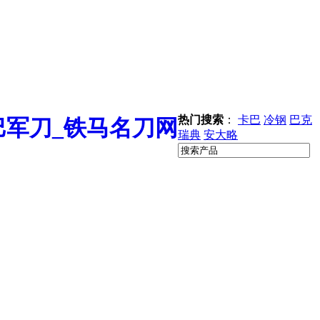
热门搜索
：
卡巴
冷钢
巴克
瑞典
安大略