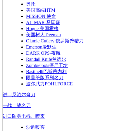
奥托
美国高端HTM
MISSION 使命
AL-MAR-马囯森
Hogue 美国霍格
美国树人Treeman
Olamic Cutlery 俄罗斯狩猎刀
Emerson爱默生
DARK OPS-夜魔
Randall Knife兰德尔
Zombietools僵尸工坊
Bastinelli巴斯蒂内利
限量绝版系列名刀
波尔武力POHLFORCE
进口尼泊尔弯刀
一战二战名刀
进口防身电棍、喷雾
沙豹喷雾