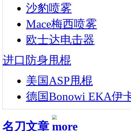
沙豹喷雾
Mace梅西喷雾
欧士达电击器
进口防身甩棍
美国ASP甩棍
德国Bonowi EKA伊
名刀文章