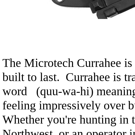
The Microtech Currahee is 
built to last. Currahee is 
word (quu-wa-hi) meaning 
feeling impressively over b
Whether you're hunting in t
Northwest, or an operator i