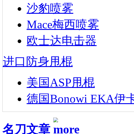
沙豹喷雾
Mace梅西喷雾
欧士达电击器
进口防身甩棍
美国ASP甩棍
德国Bonowi EKA伊
名刀文章