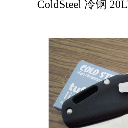
ColdSteel 冷钢 2