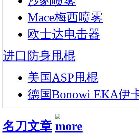
沙豹喷雾
Mace梅西喷雾
欧士达电击器
进口防身甩棍
美国ASP甩棍
德国Bonowi EKA伊
名刀文章