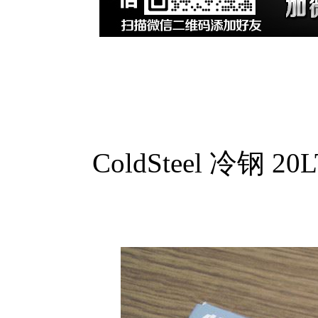
ColdSteel 冷钢 2