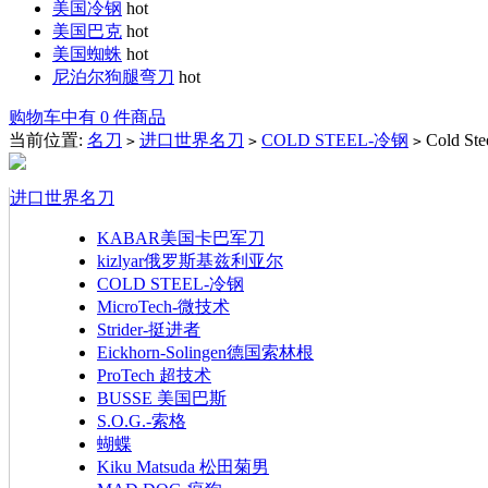
美国冷钢
hot
美国巴克
hot
美国蜘蛛
hot
尼泊尔狗腿弯刀
hot
购物车中有 0 件商品
当前位置:
名刀
进口世界名刀
COLD STEEL-冷钢
Cold St
>
>
>
进口世界名刀
KABAR美国卡巴军刀
kizlyar俄罗斯基兹利亚尔
COLD STEEL-冷钢
MicroTech-微技术
Strider-挺进者
Eickhorn-Solingen德国索林根
ProTech 超技术
BUSSE 美国巴斯
S.O.G.-索格
蝴蝶
Kiku Matsuda 松田菊男