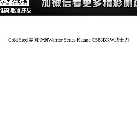
Cold Steel美国冷钢Warrior Series Katana CS88BKW武士刀