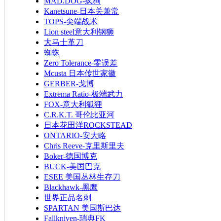
MAD.DOG-疯狗
Kanetsune-日本关兼常
TOPS-尖端战术
Lion steel意大利钢狮
大马士革刀
蜘蛛
Zero Tolerance-零误差
Mcusta 日本传世家徽
GERBER-戈博
Extrema Ratio-极端武力
FOX-意大利狐狸
C.R.K.T. 哥伦比亚河
日本花田洋ROCKSTEAD
ONTARIO-安大略
Chris Reeve-克里斯里夫
Boker-德国博克
BUCK-美国巴克
ESEE 美国丛林生存刀
Blackhawk-黑鹰
世界正品名刺
SPARTAN 美国斯巴达
Fallkniven-瑞典FK