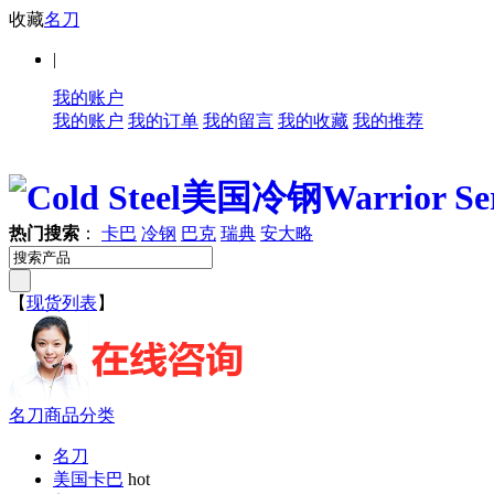
收藏
名刀
|
我的账户
我的账户
我的订单
我的留言
我的收藏
我的推荐
热门搜索
：
卡巴
冷钢
巴克
瑞典
安大略
【
现货列表
】
名刀商品分类
名刀
美国卡巴
hot