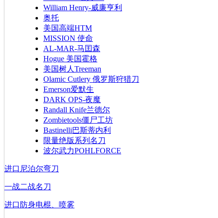
William Henry-威廉亨利
奥托
美国高端HTM
MISSION 使命
AL-MAR-马囯森
Hogue 美国霍格
美国树人Treeman
Olamic Cutlery 俄罗斯狩猎刀
Emerson爱默生
DARK OPS-夜魔
Randall Knife兰德尔
Zombietools僵尸工坊
Bastinelli巴斯蒂内利
限量绝版系列名刀
波尔武力POHLFORCE
进口尼泊尔弯刀
一战二战名刀
进口防身电棍、喷雾