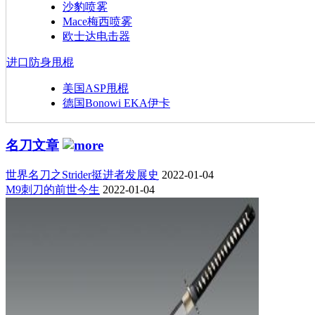
沙豹喷雾
Mace梅西喷雾
欧士达电击器
进口防身甩棍
美国ASP甩棍
德国Bonowi EKA伊卡
名刀文章
世界名刀之Strider挺进者发展史
2022-01-04
M9刺刀的前世今生
2022-01-04