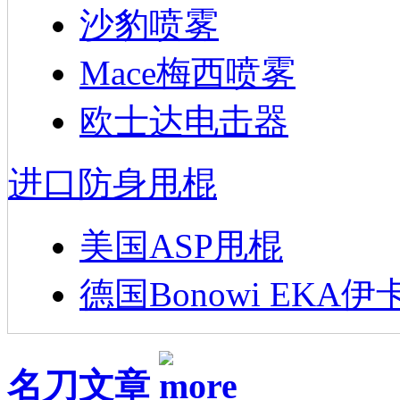
沙豹喷雾
Mace梅西喷雾
欧士达电击器
进口防身甩棍
美国ASP甩棍
德国Bonowi EKA伊
名刀文章