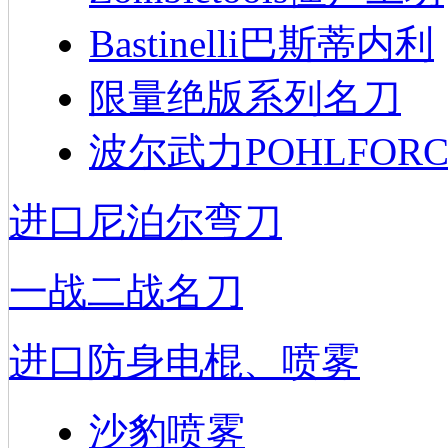
Bastinelli巴斯蒂内利
限量绝版系列名刀
波尔武力POHLFORC
进口尼泊尔弯刀
一战二战名刀
进口防身电棍、喷雾
沙豹喷雾