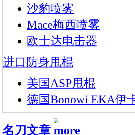
沙豹喷雾
Mace梅西喷雾
欧士达电击器
进口防身甩棍
美国ASP甩棍
德国Bonowi EKA伊
名刀文章