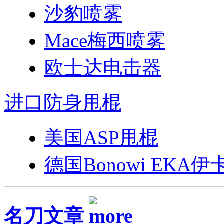
沙豹喷雾
Mace梅西喷雾
欧士达电击器
进口防身甩棍
美国ASP甩棍
德国Bonowi EKA伊
名刀文章