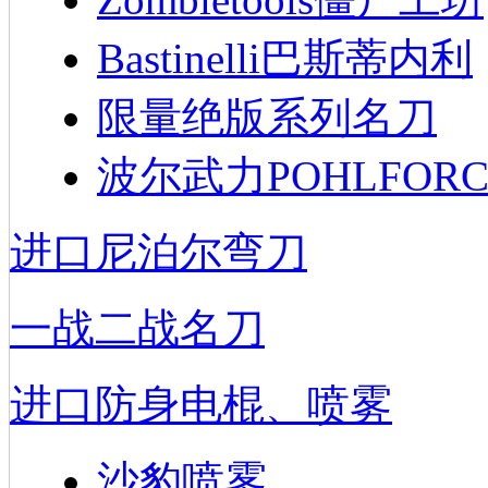
Bastinelli巴斯蒂内利
限量绝版系列名刀
波尔武力POHLFORC
进口尼泊尔弯刀
一战二战名刀
进口防身电棍、喷雾
沙豹喷雾