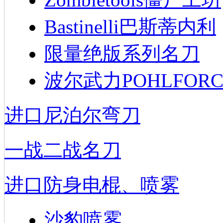
Bastinelli巴斯蒂内利
限量绝版系列名刀
波尔武力POHLFORC
进口尼泊尔弯刀
一战二战名刀
进口防身电棍、喷雾
沙豹喷雾