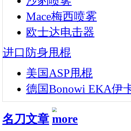
沙豹喷雾
Mace梅西喷雾
欧士达电击器
进口防身甩棍
美国ASP甩棍
德国Bonowi EKA伊
名刀文章