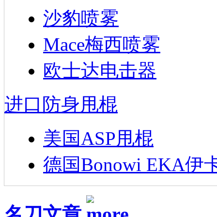
沙豹喷雾
Mace梅西喷雾
欧士达电击器
进口防身甩棍
美国ASP甩棍
德国Bonowi EKA伊
名刀文章