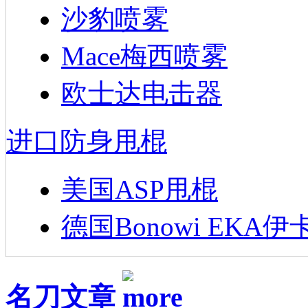
沙豹喷雾
Mace梅西喷雾
欧士达电击器
进口防身甩棍
美国ASP甩棍
德国Bonowi EKA伊
名刀文章