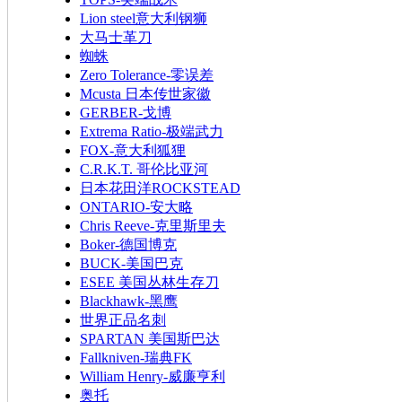
Lion steel意大利钢狮
大马士革刀
蜘蛛
Zero Tolerance-零误差
Mcusta 日本传世家徽
GERBER-戈博
Extrema Ratio-极端武力
FOX-意大利狐狸
C.R.K.T. 哥伦比亚河
日本花田洋ROCKSTEAD
ONTARIO-安大略
Chris Reeve-克里斯里夫
Boker-德国博克
BUCK-美国巴克
ESEE 美国丛林生存刀
Blackhawk-黑鹰
世界正品名刺
SPARTAN 美国斯巴达
Fallkniven-瑞典FK
William Henry-威廉亨利
奥托