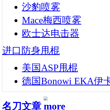
沙豹喷雾
Mace梅西喷雾
欧士达电击器
进口防身甩棍
美国ASP甩棍
德国Bonowi EKA伊
名刀文章