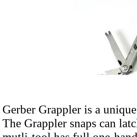
Gerber Grappler is a unique 
The Grappler snaps can latc
mutli-tool has full one-hand