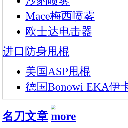
沙豹喷雾
Mace梅西喷雾
欧士达电击器
进口防身甩棍
美国ASP甩棍
德国Bonowi EKA伊
名刀文章