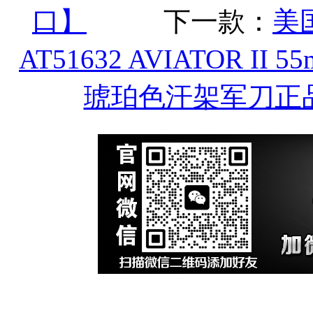
口】
下一款：
美
AT51632 AVIATOR 
琥珀色汗架军刀正