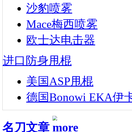
沙豹喷雾
Mace梅西喷雾
欧士达电击器
进口防身甩棍
美国ASP甩棍
德国Bonowi EKA伊
名刀文章