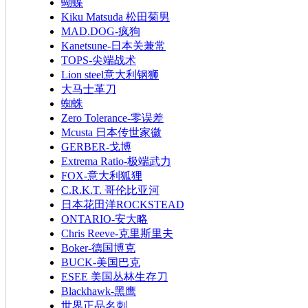
蝴蝶
Kiku Matsuda 松田菊男
MAD.DOG-疯狗
Kanetsune-日本关兼常
TOPS-尖端战术
Lion steel意大利钢狮
大马士革刀
蜘蛛
Zero Tolerance-零误差
Mcusta 日本传世家徽
GERBER-戈博
Extrema Ratio-极端武力
FOX-意大利狐狸
C.R.K.T. 哥伦比亚河
日本花田洋ROCKSTEAD
ONTARIO-安大略
Chris Reeve-克里斯里夫
Boker-德国博克
BUCK-美国巴克
ESEE 美国丛林生存刀
Blackhawk-黑鹰
世界正品名刺