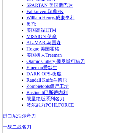
SPARTAN 美国斯巴达
Fallkniven-瑞典FK
William Henry-威廉亨利
奥托
美国高端HTM
MISSION 使命
AL-MAR-马囯森
Hogue 美国霍格
美国树人Treeman
Olamic Cutlery 俄罗斯狩猎刀
Emerson爱默生
DARK OPS-夜魔
Randall Knife兰德尔
Zombietools僵尸工坊
Bastinelli巴斯蒂内利
限量绝版系列名刀
波尔武力POHLFORCE
进口尼泊尔弯刀
一战二战名刀