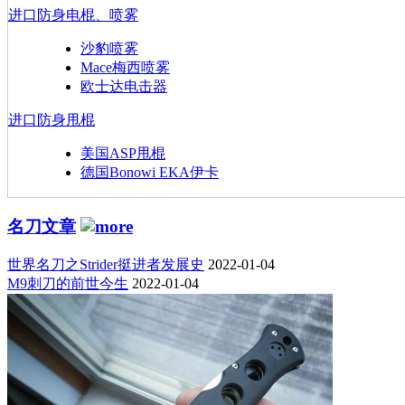
进口防身电棍、喷雾
沙豹喷雾
Mace梅西喷雾
欧士达电击器
进口防身甩棍
美国ASP甩棍
德国Bonowi EKA伊卡
名刀文章
世界名刀之Strider挺进者发展史
2022-01-04
M9刺刀的前世今生
2022-01-04