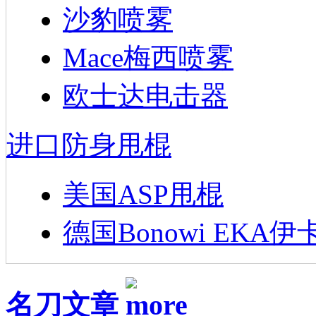
沙豹喷雾
Mace梅西喷雾
欧士达电击器
进口防身甩棍
美国ASP甩棍
德国Bonowi EKA伊
名刀文章