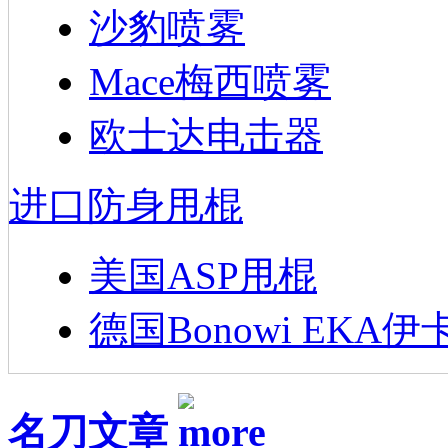
沙豹喷雾
Mace梅西喷雾
欧士达电击器
进口防身甩棍
美国ASP甩棍
德国Bonowi EKA伊
名刀文章