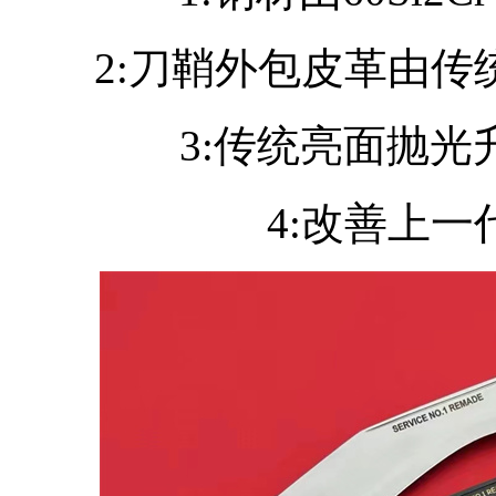
2:刀鞘外包皮革由
3:传统亮面抛光
4:改善上