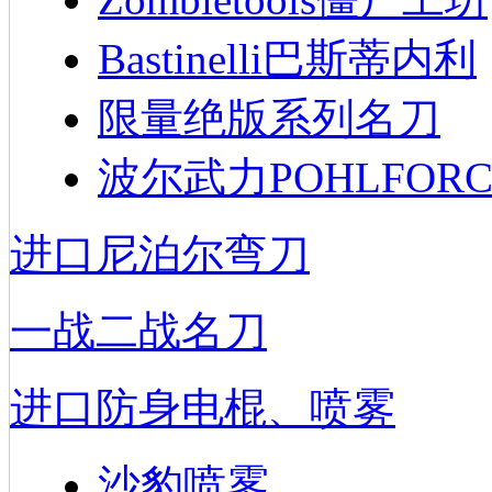
Bastinelli巴斯蒂内利
限量绝版系列名刀
波尔武力POHLFORC
进口尼泊尔弯刀
一战二战名刀
进口防身电棍、喷雾
沙豹喷雾