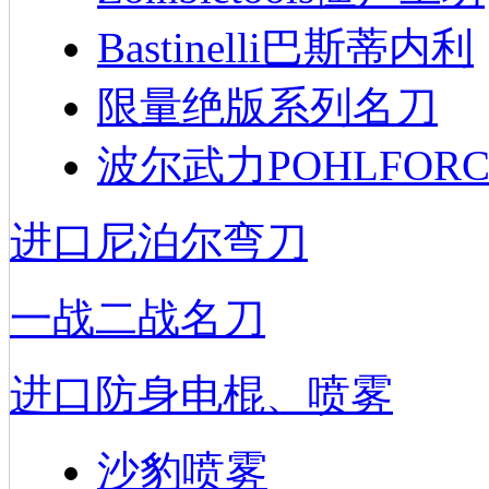
Bastinelli巴斯蒂内利
限量绝版系列名刀
波尔武力POHLFORC
进口尼泊尔弯刀
一战二战名刀
进口防身电棍、喷雾
沙豹喷雾