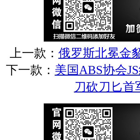
上一款：
俄罗斯北冕金
下一款：
美国ABS协会
刀砍刀匕首