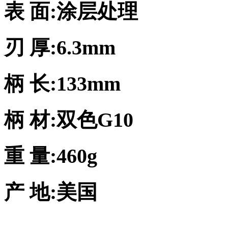
表 面:涂层处理
刃 厚:6.3mm
柄 长:133mm
柄 材:双色G10
重 量:460g
产 地:美国