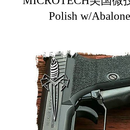
MICROTECH美国微技
Polish w/Aba