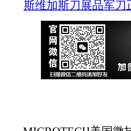
斯维加斯刀展品军刀