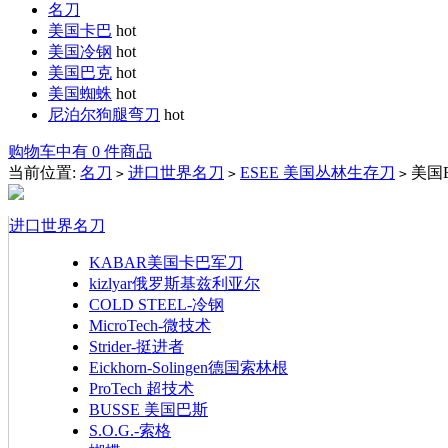
名刀
美国卡巴
hot
美国冷钢
hot
美国巴克
hot
美国蜘蛛
hot
尼泊尔狗腿弯刀
hot
购物车中有 0 件商品
当前位置:
名刀
进口世界名刀
ESEE 美国丛林生存刀
美国ES
>
>
>
进口世界名刀
KABAR美国卡巴军刀
kizlyar俄罗斯基兹利亚尔
COLD STEEL-冷钢
MicroTech-微技术
Strider-挺进者
Eickhorn-Solingen德国索林根
ProTech 超技术
BUSSE 美国巴斯
S.O.G.-索格