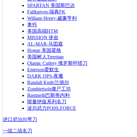
SPARTAN 美国斯巴达
Fallkniven-瑞典FK
William Henry-威廉亨利
奥托
美国高端HTM
MISSION 使命
AL-MAR-马囯森
Hogue 美国霍格
美国树人Treeman
Olamic Cutlery 俄罗斯狩猎刀
Emerson爱默生
DARK OPS-夜魔
Randall Knife兰德尔
Zombietools僵尸工坊
Bastinelli巴斯蒂内利
限量绝版系列名刀
波尔武力POHLFORCE
进口尼泊尔弯刀
一战二战名刀