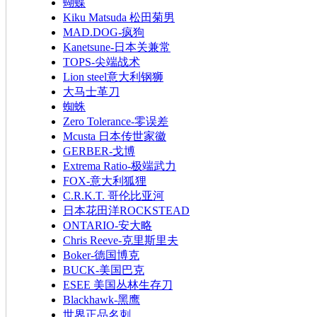
蝴蝶
Kiku Matsuda 松田菊男
MAD.DOG-疯狗
Kanetsune-日本关兼常
TOPS-尖端战术
Lion steel意大利钢狮
大马士革刀
蜘蛛
Zero Tolerance-零误差
Mcusta 日本传世家徽
GERBER-戈博
Extrema Ratio-极端武力
FOX-意大利狐狸
C.R.K.T. 哥伦比亚河
日本花田洋ROCKSTEAD
ONTARIO-安大略
Chris Reeve-克里斯里夫
Boker-德国博克
BUCK-美国巴克
ESEE 美国丛林生存刀
Blackhawk-黑鹰
世界正品名刺