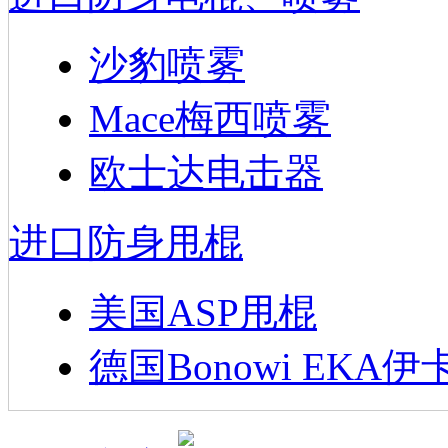
沙豹喷雾
Mace梅西喷雾
欧士达电击器
进口防身甩棍
美国ASP甩棍
德国Bonowi EKA伊