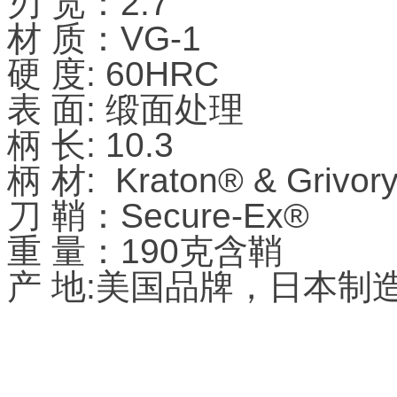
刃 宽：2.7
材 质：VG-1
硬 度: 60HRC
表 面: 缎面处理
柄 长: 10.3
柄 材: Kraton® & Grivor
刀 鞘：Secure-Ex®
重 量：190克含鞘
产 地:美国品牌，日本制