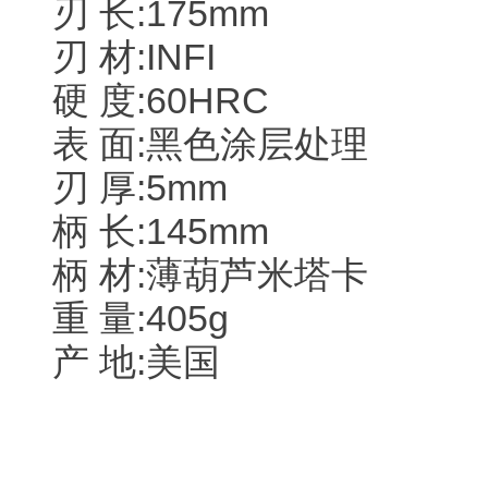
刃 长:175mm
刃 材:INFI
硬 度:60HRC
表 面:黑色涂层处理
刃 厚:5mm
柄 长:145mm
柄 材:薄葫芦米塔卡
重 量:405g
产 地:美国