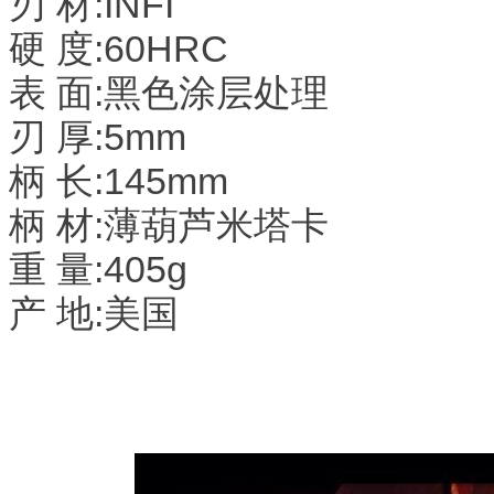
刃 材:INFI
硬 度:60HRC
表 面:黑色涂层处理
刃 厚:5mm
柄 长:145mm
柄 材:薄葫芦米塔卡
重 量:405g
产 地:美国