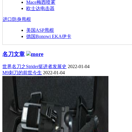
Mace梅西喷雾
欧士达电击器
进口防身甩棍
美国ASP甩棍
德国Bonowi EKA伊卡
名刀文章
世界名刀之Strider挺进者发展史
2022-01-04
M9刺刀的前世今生
2022-01-04