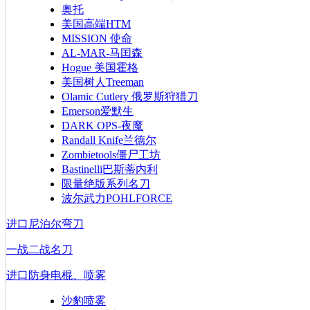
奥托
美国高端HTM
MISSION 使命
AL-MAR-马囯森
Hogue 美国霍格
美国树人Treeman
Olamic Cutlery 俄罗斯狩猎刀
Emerson爱默生
DARK OPS-夜魔
Randall Knife兰德尔
Zombietools僵尸工坊
Bastinelli巴斯蒂内利
限量绝版系列名刀
波尔武力POHLFORCE
进口尼泊尔弯刀
一战二战名刀
进口防身电棍、喷雾
沙豹喷雾