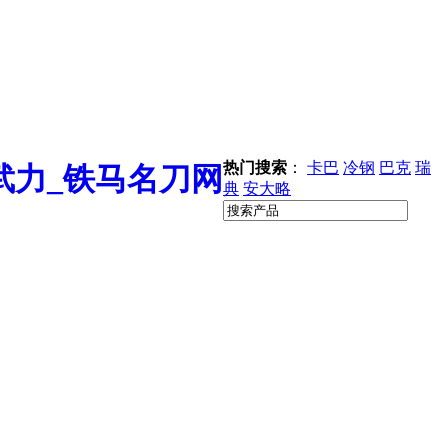
热门搜索
：
卡巴
冷钢
巴克
瑞
典
安大略