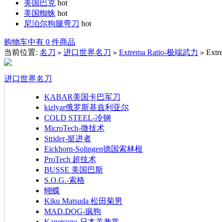
美国巴克
hot
美国蜘蛛
hot
尼泊尔狗腿弯刀
hot
购物车中有 0 件商品
当前位置:
名刀
进口世界名刀
Extrema Ratio-极端武力
Ext
>
>
>
进口世界名刀
KABAR美国卡巴军刀
kizlyar俄罗斯基兹利亚尔
COLD STEEL-冷钢
MicroTech-微技术
Strider-挺进者
Eickhorn-Solingen德国索林根
ProTech 超技术
BUSSE 美国巴斯
S.O.G.-索格
蝴蝶
Kiku Matsuda 松田菊男
MAD.DOG-疯狗
Kanetsune-日本关兼常