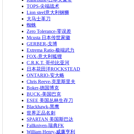
TOPS-尖端战术
Lion steel意大利钢狮
大马士革刀
蜘蛛
Zero Tolerance-零误差
Mcusta 日本传世家徽
GERBER-戈博
Extrema Ratio-极端武力
FOX-意大利狐狸
C.R.K.T. 哥伦比亚河
日本花田洋ROCKSTEAD
ONTARIO-安大略
Chris Reeve-克里斯里夫
Boker-德国博克
BUCK-美国巴克
ESEE 美国丛林生存刀
Blackhawk-黑鹰
世界正品名刺
SPARTAN 美国斯巴达
Fallkniven-瑞典FK
William Henry-威廉亨利