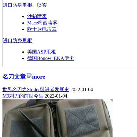
进口防身电棍、喷雾
沙豹喷雾
Mace梅西喷雾
欧士达电击器
进口防身甩棍
美国ASP甩棍
德国Bonowi EKA伊卡
名刀文章
世界名刀之Strider挺进者发展史
2022-01-04
M9刺刀的前世今生
2022-01-04