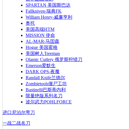
SPARTAN 美国斯巴达
Fallkniven-瑞典FK
William Henry-威廉亨利
奥托
美国高端HTM
MISSION 使命
AL-MAR-马囯森
Hogue 美国霍格
美国树人Treeman
Olamic Cutlery 俄罗斯狩猎刀
Emerson爱默生
DARK OPS-夜魔
Randall Knife兰德尔
Zombietools僵尸工坊
Bastinelli巴斯蒂内利
限量绝版系列名刀
波尔武力POHLFORCE
进口尼泊尔弯刀
一战二战名刀