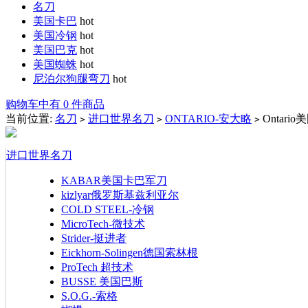
名刀
美国卡巴
hot
美国冷钢
hot
美国巴克
hot
美国蜘蛛
hot
尼泊尔狗腿弯刀
hot
购物车中有 0 件商品
当前位置:
名刀
进口世界名刀
ONTARIO-安大略
Ontari
>
>
>
进口世界名刀
KABAR美国卡巴军刀
kizlyar俄罗斯基兹利亚尔
COLD STEEL-冷钢
MicroTech-微技术
Strider-挺进者
Eickhorn-Solingen德国索林根
ProTech 超技术
BUSSE 美国巴斯
S.O.G.-索格